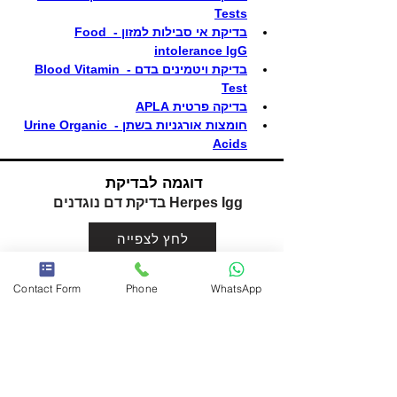
Tests
בדיקת אי סבילות למזון - Food 
intolerance IgG
בדיקת ויטמינים בדם - Blood Vitamin 
Test
בדיקה פרטית APLA
חומצות אורגניות בשתן - Urine Organic 
Acids
דוגמה לבדיקת
Herpes Igg בדיקת דם נוגדנים
לחץ לצפייה
Contact Form
Phone
WhatsApp
Chat WhatsApp
Next
Previous