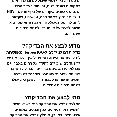
הרפס הוא נגיף נפוץ שיכול לגרום לזיהומים 
במקומות שונים בגוף, ובייחוד באזור המיני. 
ישנם שני סוגים עיקריים של נגיף הרפס: HSV-
1, שיותר נפוץ באזור הפה, ו-HSV-2, שקשור 
לרוב להרפס גניטלי. זהו מצב רפואי שכיח, אך 
חשוב לדעת על קיומו כדי למנוע סיבוכים 
אפשריים.
מדוע לבצע את הבדיקה?
בדיקות דם לנוגדנים ל-Herpes IGG מאפשרות 
לנו לדעת אם הייתה חשיפה לנגיף. גלה אם יש 
לך נוגדנים שיכולים להעיד על זיהום בעבר, גם 
אם לא היו תסמינים ברורים. הבדיקה חשובה 
במיוחד עבור מי שמתכנן להיכנס למערכת 
יחסים חדשה או לעבור הריון, שכן היא יכולה 
למנוע סיבוכים עתידיים.
מתי לבצע את הבדיקה?
המלצה לבצע את הבדיקה היא כשיש חשד 
לחשיפה או תסמינים כגון פצעים באזורים 
אינטימיים. כמו כן, מומלץ לבצע את הבדיקה 