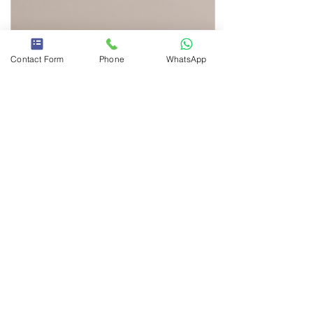
Contact Form
Phone
WhatsApp
www.private-nurse.co.il
Private Nurse | (GHB) בדיקת סם
אונס קטמין או
אצלנו מבצעים בדיקת סם אונס באופן פרטי
אצלנו מבצעים בדיקת סם אונס באופן פרטי
דוגמה לבדיקת
בדיקת טוקסיקולוגיה בשתן