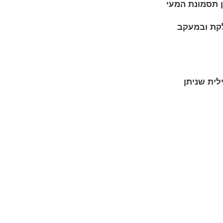
כגון תסמונת המעי
לקת ובמעקב
לית שניתן