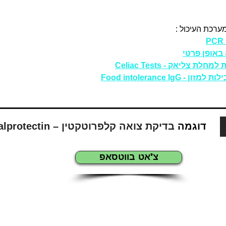
ערכת העיכול :
באופן פרטי
ת צליאק - Celiac Tests
- Food intolerance IgG
דוגמה
בדיקת צואה קלפרוטקטין – Calprotectin
צ'אט בווטסאפ