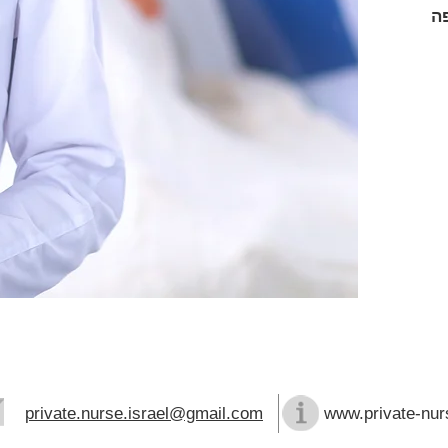
ה
private.nurse.israel@gmail.com
www.private-nurs