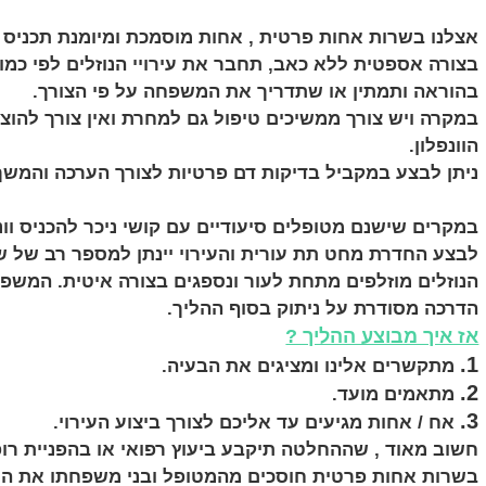
אצלנו בשרות אחות פרטית , אחות מוסמכת ומיומנת תכניס וו
בצורה אספטית ללא כאב, תחבר את עירויי הנוזלים לפי כמ
בהוראה ותמתין או שתדריך את המשפחה על פי הצורך.
במקרה ויש צורך ממשיכים טיפול גם למחרת ואין צורך להוצ
הוונפלון.
ניתן לבצע במקביל בדיקות דם פרטיות לצורך הערכה והמשך 
במקרים שישנם מטופלים סיעודיים עם קושי ניכר להכניס וונפ
לבצע החדרת מחט תת עורית והעירוי יינתן למספר רב של ש
הנוזלים מוזלפים מתחת לעור ונספגים בצורה איטית. המש
הדרכה מסודרת על ניתוק בסוף ההליך.
אז איך מבוצע ההליך ?
1.
מתקשרים אלינו ומציגים את הבעיה.
2.
מתאמים מועד.
3.
אח / אחות מגיעים עד אליכם לצורך ביצוע העירוי.
חשוב מאוד , שההחלטה תיקבע ביעוץ רפואי או בהפניית רו
בשרות אחות פרטית חוסכים מהמטופל ובני משפחתו את ה