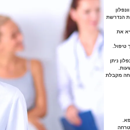
נפלון
ות הנדרשת
יא את
טיפול.
לון ניתן
עות.
פחה מקבלת
פא.
טרחה