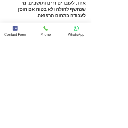
אחד, לעובדים זרים ותושבים, מי
שנחשף לחולה ולא בטוח אם חוסן
לעבודה בתחום הרפואה.
כיצד זה מבוצע ?
Contact Form
Phone
WhatsApp
נלקחת בדיקת דם מהוריד לתוך מבחנה.
לא ניתן לקחת בדיקה מדקירה באצבע.
השרות הינו פרטי, ללא קשר לקופות.
ישנם ביטוחים שמחזירים עלויות הכל
בהתאם לסוג הביטוח.
ניתן להגיע אלינו לתחנה ללקיחת דמים,
או לסרוגין ישנו שירות עד הבית
למעונינים. אחות מוסמכת ומורשית
מגיעה אליכם ללקיחת בדיקת הדם.
יש צורך לבצע תיאום ראש , התשובות
תוך 7 ימי עסקים, למעט מקרים חריגים
יש צורך לתאם טלפונית.