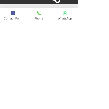
Contact Form
Phone
WhatsApp
שירותים נוספים
אינפוזיה בבית
זריקה בבית
הכנסת קטטר שתן
טיפול בפצעים מורכבים
טיפול בפיק ליין
בדיקות דם
בדיקת כימיה
תפקודי כליות