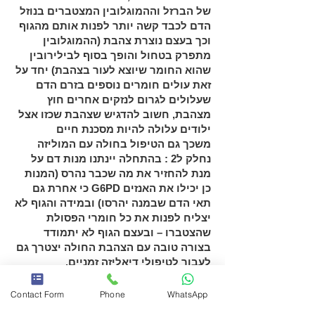
של הברזל וההמוגלובין המצטברים בנוזל
הדם לכבד קשה יותר לפנות אותם מהגוף
וכך בעצם נוצרת צהבת (ההמוגלובין
מתפרק בטחול והופך בסוף לבילירובין
שהוא החומר שיוצא לעור בצהבת) יחד על
זאת עולים חומרים נוספים בזרם הדם
שעלולים לגרום לנזקים אחרים חוץ
מצהבת, חשוב להדגיש שצהבת שכזו אצל
ילודים עלולה להיות מסכנת חיים
משכך גם הטיפול בחולה עם המוליזה
נחלק ל2 : בהתחלה יינתנו מנות דם על
מנת להחזיר את מה שכבר נהרס (המנות
כן יכילו את האנזים
G6PD
כי אחרת גם
תאי הדם שבמנה יהרסו) ובמידה והגוף לא
יצליח לפנות את כל חומרי הפסולת
שהצטברו – ובעצם הגוף לא יתמודד
בצורה טובה עם הצהבת החולה יצטרך גם
לעבור לטיפולי דיאליזה זמניים.
למעשה הטיפול הטוב ביותר הינו הימנעות
מחומרים אסורים ואכילת פול. ברוב
Contact Form
Phone
WhatsApp
המקרים יוכל אדם בעל חסר לעבור את