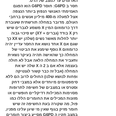
האדומים עד למצב של הרס.
חסר ב
G6PD
: חוסר
G6PD
הוא הפגם
האנזימתי האנושי הנפוץ ביותר הנצפה
אצל למעלה מ-400 מיליון אנשים ברחבי
העולם. מדובר במחלה תורשתית שעוברת
דרך כרומוזום המין
X
משמע לגברים שיש
רק
X
בודד (גברים =
XY
) יש סיכוי גבוה
יותר לחלות מאשר נשים (שלהן יש
XX
כך
שגם אם
X
אחד נושא את החסר עדיין יהיה
כרומוזום
X
נוסף שימנע את הביטוי של
המחלה כך שהאישה תהיה בעיקר נשאית
ותעביר את המחלה הלאה אבל לא חולה
בעצמה אלא אם ב 2 ה
X
שלה יש את
המחלה (אבל זה כבר קשור לגנטיקה
ופחות לנושא שלנו) החולים לרוב הם ללא
סימפטומים מיוחדים אלא במצבי דחק
וסטרס או במצבים של חשיפה לתרופות
מסוימות המכילות רדיקליים חופשיים או
מזונות המכילים את החומרים הללו כמו
פול, מה שקורה בעת החשיפה זה שיש
חומר מזיק בגוף שאין מי שיגן עלינו מפניו,
במצב תקין ה
G6PD
מסייע ביצור חומרים