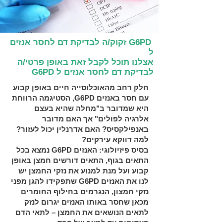
G6PD זקוק/ה לבדיקת דם לחסר אנזים
ל
אצלנו תוכל לקבל זאת באופן פרטי/ה
לבדיקת דם לחסר אנזים ל G6PD
חלק רחב מהאוכלוסייה חיים באופן קבוע
עם חסר באנזים
G6PD
, הסטיגמה הרווחת
היא שמדובר ב"מחלה שהיא בעצם
אלרגיה לפולים" אך האם מדובר
באנפילקסיס? האם אדרנלין יכול לעזור?
למה דווקא עירקים?
בסיס פיזיולוגי: האנזים
G6PD
נמצא בכל
התאים בגוף, התאים דורשים חמצן באופן
קבוע ועל מנת למנוע את נזקי החמצן יש
לנו את האנזים
G6PD
שתפקידו להגן מפני
נזקי חמצון, הנגרמים בחילוף החומרים
מכאן שחסר באותו האנזים יגרום לנזק
לתאים הנושאים את החמצן – לתאי הדם