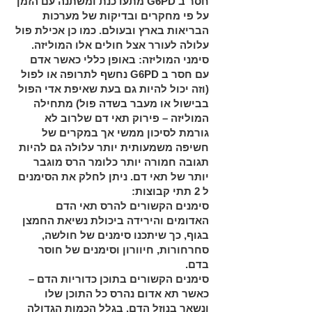
חסר ב
G6PD
מתעדכנת ומשתנה עם הזמן
על פי מחקרים ובדיקות של מערכות
הבריאות בארץ ובעולם. כמו כן אכילת פול
עלולה לעורר אצל חולים אלו המוליזה.
סימני המוליזה: באופן כללי כאשר אדם
עם חסר ב
G6PD
נחשף לתרופה או לפול
(וזה יכול להיות גם בעת שאיפת אדי הפול
בבישול או מעבר בשדה פול) מתחילה
המוליזה – פירוק תאי דם שלרוב לא
גורמת לסיכון ממשי אך במקרים של
חשיפה משמעותית יותר עלולה גם להיות
תגובה חמורה יותר כלומר הרס מוגבר
יותר של תאי דם. ניתן לחלק את הסימנים
ל 2 תתי קבוצות:
סימנים הקשורים להרס תאי הדם
האדומים והירידה ביכולת נשיאת החמצן
בגוף, כך שיתכנו סימנים של חולשה,
סחרחורות, חיוורון וסימנים של חוסר
בדם.
סימנים הקשורים בתוכן כדוריות הדם –
כאשר תא אדום נהרס כל התוכן שלו
ונשאר בנוזל הדם, בגלל הכמות הגדולה