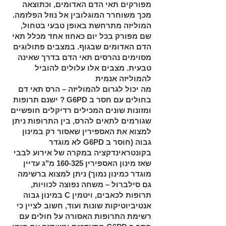
מפורקים תאי הדם האדומים, וכתוצאה
מכך משוחרר המוגלובין אל נוזל הפלזמה.
המוליזה מתרחשת באופן טבעי בטחול,
שם מפורק בכל יום כאחוז אחד מכלל תאי
הדם האדומים שבגוף. במצבים פתולוגים
מסוימים נהרסים תאי הדם בדרך שאינה
טבעית. מצבים אלו עלולים להוביל
להמוליזה אנמית
מה יכול לגרום להמוליזה – הרס תאי דם
בחולים עם חסר ב
G6PD
? ישנם תרופות
ומזונות שונים המכילים רדיקלים חופשיים
שגורמים לתאים להרס, בין התרופות ניתן
למצוא את האספירין שאסור רק במינון
גבוה (חוסר ב
G6PD
לא מוגדר
בקונטראינדקציה במקרה של אירוע לבבי
שאז מינון האספירין 160-325 מ"ג עדיין
מוגדר כמינון נמוך) ניתן למצוא ברשימה
גם סילברול – משחה נפוצה לכוויות,
תרופות לכאבים, ויטמין
C
במינון גבוה
אנטיביוטיקות שונות ועוד, חשוב לציין כי
רשימת התרופות האסורה על חולים עם