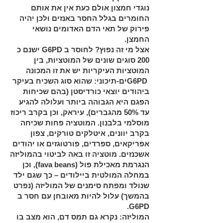
נוגדי חמצון אולם כעת אין את אותם
החומרים בגלל החסר באנזים ולכן יהיה
פירוק של תאי הדם האדומים נושאי
החמצן.
אצל מי זה נפוץ? לחוסר ב
G6PD
ישנם כ
200 סוגים שונים של המוטציות, בין
המוטציות העיקריות יש את זו המכונה
G6PD
ים-תיכוני: שהוא סוג השכיח בעיקר
ביהודים יוצאי כורדיסטן (בהם שכיחות
הפגם היא הגבוהה ביותר ועלולה להגיע
עד 50% מהגברים), עיראק, וכן בקרב ריכוז
מוסלמי בלבנון. המוטציה פחות שכיחה
בקרב יוונים, איטלקים טורקים, צפון
אפריקאים, ספרדים, פורטוגזים או יהודים
אשכנזים. מוטציה זו באה לביטוי בהמוליזה
הנגרמת מאכילת פול (
fava beans
), וכן
במחלה המולטית ביילודים – כך שגם ילד
שנולד ומפתח סימנים של המוליזה (נפרט
בהמשך) עלול להיות מאובחן עם חסר ב
.
G6PD
המוליזה: נקרא גם תמס דם, הוא מצב בו