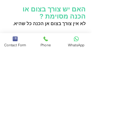
האם יש צורך בצום או
הכנה מסוימת ?
לא אין צורך בצום אן הכנה כל שהיא.
תוך כמה זמן תשובות ?
Contact Form
Phone
WhatsApp
תשובות תסופקנה למייל האישי תוך
מספר ימים . לפרטים צרו קשר.
לרשימה המלאה של מחלות ויראליות
ובדיקות דם נוספות ניתן להיכנס.
צור קשר