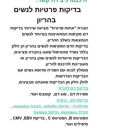
היכנסו ליצירת קשר.
בדיקות פרטיות לנשים 
בהריון
חברת "אחות פרטית" מציעה שירותי בדיקות 
דם מקיפות המתאימות במיוחד לנשים 
הנמצאות בשלב ההריון.
בדיקות הדם המקיפות לנשים בהריון הן חלק 
בלתי נפרד מהטיפול שאנו בחברה מציעים.
הבדיקות מיועדות לנשים שהן בהריון או 
מעוניינות להיכנס להריון.
מומלץ לבוא עם הפנייה מרופא נשים עם 
הבדיקות הנדרשות.
להלן חלק מן הבדיקות שאנחנו מבצעים.
בדיקת דם להריון
ספירת דם , סוג דם,  קומבס ועוד.
בדיקת דם - כימיה
סרולוגיה : אדמת rubella ,חצבת measles , 
חזרת mumpes ,הרפס herpes
הפטיטס B, הפטיטס C , בדיקת CMV ,EBV , 
סיפיליס ועוד.