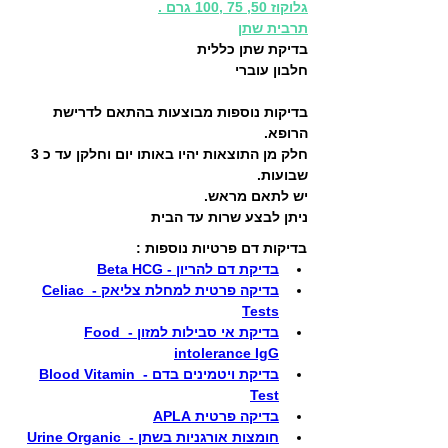
גלוקוז 50, 75 ,100 גרם .
תרבית שתן
בדיקת שתן כללית
חלבון עוברי
בדיקות נוספות מבוצעות בהתאם לדרישת 
הרופא.
חלק מן התוצאות יהיו באותו יום וחלקן עד כ 3 
שבועות.
יש לתאם מראש.
ניתן לבצע שרות עד הבית
בדיקות דם פרטיות נוספות :
בדיקת דם להריון - Beta HCG
בדיקה פרטית למחלת צליאק - Celiac 
Tests
בדיקת אי סבילות למזון - Food 
intolerance IgG
בדיקת ויטמינים בדם - Blood Vitamin 
Test
בדיקה פרטית APLA
חומצות אורגניות בשתן - Urine Organic 