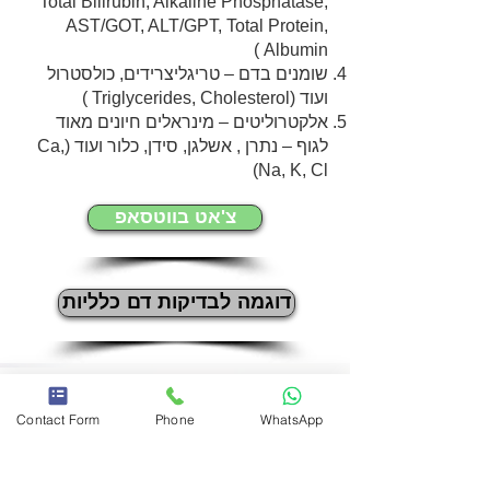
Total Bilirubin, Alkaline Phosphatase,
AST/GOT, ALT/GPT, Total Protein,
Albumin )
שומנים בדם – טריגליצרידים, כולסטרול
ועוד (Triglycerides, Cholesterol )
אלקטרוליטים – מינראלים חיונים מאוד
לגוף – נתרן , אשלגן, סידן, כלור ועוד (Ca,
Na, K, Cl)
צ'אט בווטסאפ
דוגמה לבדיקות דם כלליות
צור קשר
Contact Form
Phone
WhatsApp