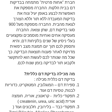
חברת "אחות פרטית" מתמחה בבדיקות
דם בבית הלקוח. החברה מספקת את
האפשרות לבצע באופן יעיל ונוח את
בדיקות המעבדה ללא תור וללא הצורך
לצאת מהבית. החברה מספקת מעל 900
סוגי בדיקות דם, שתן וצואה. החברה
מעסיקה אחים ואחיות מוסמכים ומקצועיים
בעלי ניסיון של שנים בלקיחות דם, והיא
ותספק לכם תוך יום תמונת מצב רפואית
מדויקת לאחר פענוח תוצאות הבדיקה. כך
שכל מה שנותר לכם לעשות הוא להתקשר
ולקבוע תור לבדיקה בזמן שנוח לכם.
מה מכילה בדיקת דם כללית?
בדיקת דם כללית מכילה :
ספירת דם – המוגלובין, המטוקריט, כדוריות
לבנות, טסיות דם ועוד.
תפקודי כליות - קראטנין, אוריה, חומצה
אורית (createnin, urea, uric acid )
תפקודי כבד – בלירובין, חלבונים ועוד (