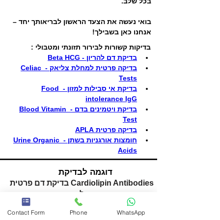
בכל שלב.
בואי נעשה את הצעד הראשון לבריאותך יחד – 
אנחנו כאן בשבילך!
בדיקות קשורות לבירור תזונתי ומטבולי :
בדיקת דם להריון - Beta HCG
בדיקה פרטית למחלת צליאק - Celiac 
Tests
בדיקת אי סבילות למזון - Food 
intolerance IgG
בדיקת ויטמינים בדם - Blood Vitamin 
Test
בדיקה פרטית APLA
חומצות אורגניות בשתן - Urine Organic 
Acids
דוגמה לבדיקת
Cardiolipin Antibodies בדיקת דם פרטית
ל
Contact Form
Phone
WhatsApp
לחץ לצפייה