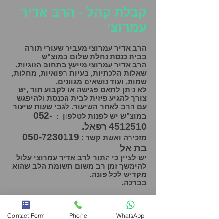
קבלת קהל - הרב אדיר
עמרוצי
הרב אדיר עמרוצי מעביר שעורי תורה
בבית כנסת נחלת שלום במוצ"ש
הרב אדיר עמרוצי מייעץ בתחום הזוגיות,
שאלות הלכתיות, בעיות רפואיות, מחלות,
שמות, ועוד נושאים מגוונים.
לא ניתן לתאם פגישה או לקבוע תור ,יש
צורך להגיע פיזית לבית הכנסת ולהיפגש
עם הרב לאחר השיעור. לגבי שעות שיעור
052-
במוצ"ש יש לפנות לטלפון :
4512510
רפאל.
050-7230119
מזכירה ואשת קשר :
בת אל
יש לציין כי התור לרב אדיר עמרוצי עלול
להימשך זמן רב משום תשומת הלב שהוא
מקדיש לכל פונה.
בברכה,
Contact Form
Phone
WhatsApp