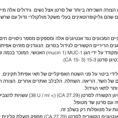
הצורה השכיחה ביותר של סרטן אצל נשים. גידולים אלה מייצ
ים שהם גליקופרוטאינים בעלי משקל מולקולרי גדול עם שרשר
ניים המכוונים נגד אנטיגנים אלה ומספקים מספר ניסויים חיסו
ים הריריים הקשורים לגידול בסרום. הנוגדנים מזהים אפיתופ
הקשורה לסרטן השד המקודד על ידי הגן mucin 1) MUC-1) האנוש
ש CA 27.29 בא לידי ביטוי על פני השטח האפיקליים של תאי אפיתל תקינים
 של השד, הריאה, השחלה, הלבלב ואתרים אחרים. הצורה ה
תר לתאי הגידול.
רמות מוגברות של אנטיגן הקשורה לסרטן (> 38 U / ml
ה עם סרטן שד מטופל.
ות על מטופלות רק בשלב זה.
רטן (CA 27.29) מספק תועלת קלינית לחולים אלה.