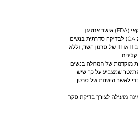
ארגון הבריאות האמריקאי (FDA) אישר אנטיגן 
הקשורה לסרטן (CA 27.29) לבדיקה סדרתית בנשים 
עם סרטן שד טרום שלב II או III של סרטן השד, וללא 
לינית.
ות מוקדמת של המחלה בנשים 
רמטר שמצביע על כך שיש 
די לאשר הישנות של סרטן 
דה של CA 27.29 אינה מועילה לצורך בדיקת סקר 