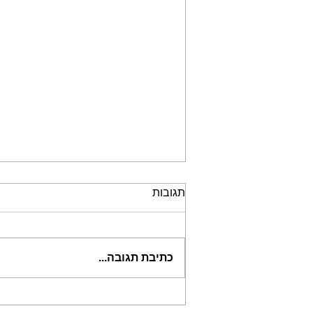
תגובות
גמילה מצנטר שתן
כתיבת תגובה...